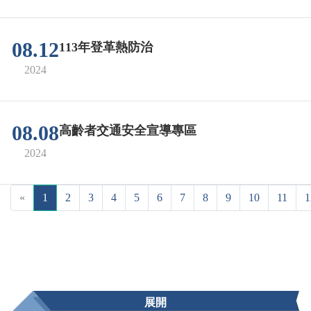
08.12
113年登革熱防治
2024
08.08
高齡者交通安全宣導專區
2024
«
1
2
3
4
5
6
7
8
9
10
11
1
展開