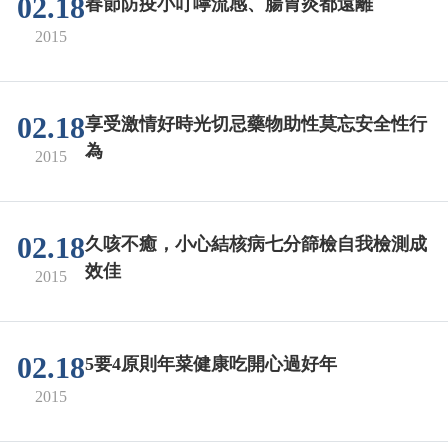
02.18
春節防疫小叮嚀流感、腸胃炎都遠離
2015
02.18
享受激情好時光切忌藥物助性莫忘安全性行
為
2015
02.18
久咳不癒，小心結核病七分篩檢自我檢測成
效佳
2015
02.18
5要4原則年菜健康吃開心過好年
2015