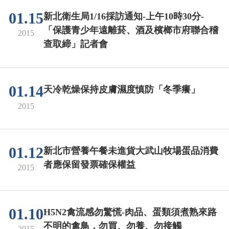
01.15
新北衛生局1/16採訪通知-上午10時30分-
「保護青少年遠離菸、酒及檳榔市府聯合稽
2015
查取締」記者會
01.14
天冷乾燥保持皮膚濕度慎防「冬季癢」
2015
01.12
新北市營養午餐未進貨大武山牧場蛋品消費
者應保留發票確保權益
2015
01.10
H5N2禽流感勿驚慌-肉品、蛋類須煮熟來路
不明的禽鳥，勿買、勿養、勿接觸
2015