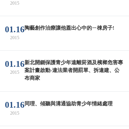
2015
01.16
陶藝創作治療讓他蓋出心中的ㄧ棟房子!
2015
01.16
新北開鍘保護青少年遠離菸酒及檳榔危害專
案計畫啟動-違法業者開罰單、拆違建、公
2015
布商家
01.16
同理、傾聽與溝通協助青少年情緒處理
2015