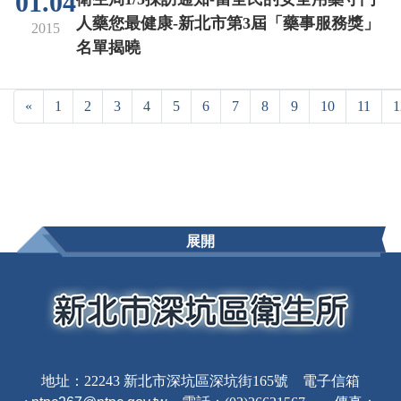
01.04
人藥您最健康-新北市第3屆「藥事服務獎」
2015
名單揭曉
«
1
2
3
4
5
6
7
8
9
10
11
1
展開
地址：22243 新北市深坑區深坑街165號 電子信箱